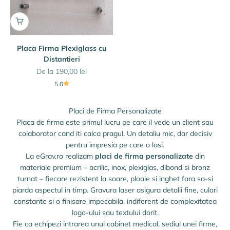
Placa Firma Plexiglass cu
Distantieri
Preț redus
De la 190,00 lei
5.0
Placi de Firma Personalizate
Placa de firma este primul lucru pe care il vede un client sau
colaborator cand iti calca pragul. Un detaliu mic, dar decisiv
pentru impresia pe care o lasi.
La eGrav.ro realizam
placi de firma personalizate
din
materiale premium – acrilic, inox, plexiglas, dibond si bronz
turnat – fiecare rezistent la soare, ploaie si inghet fara sa-si
piarda aspectul in timp. Gravura laser asigura detalii fine, culori
constante si o finisare impecabila, indiferent de complexitatea
logo-ului sau textului dorit.
Fie ca echipezi intrarea unui cabinet medical, sediul unei firme,