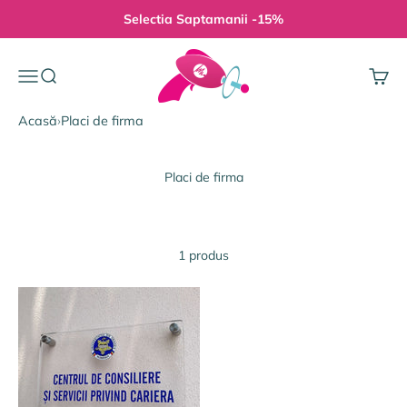
Sari la conținut
Selectia Saptamanii -15%
Gravura Pe Orice
Meniu
Căutare
Coș
Acasă
›
Placi de firma
Placi de firma
1 produs