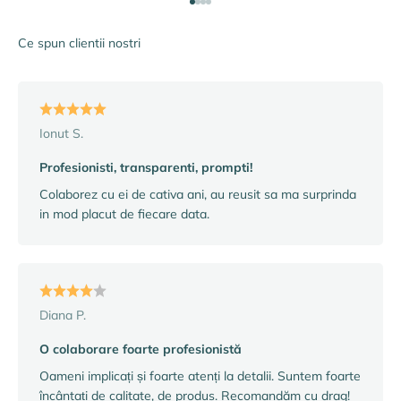
Mergi la articolul 1
Mergi la articolul 2
Mergi la articolul 3
Mergi la articolul 4
Ce spun clientii nostri
Ionut S.
Profesionisti, transparenti, prompti!
Colaborez cu ei de cativa ani, au reusit sa ma surprinda
in mod placut de fiecare data.
Diana P.
O colaborare foarte profesionistă
Oameni implicați și foarte atenți la detalii. Suntem foarte
încântați de calitate, de produs. Recomandăm cu drag!