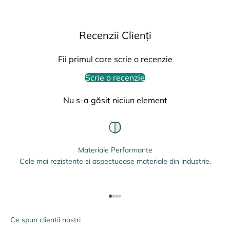
Recenzii Clienți
Fii primul care scrie o recenzie
Scrie o recenzie
Nu s-a găsit niciun element
Materiale Performante
Cele mai rezistente si aspectuoase materiale din industrie.
Mergi la articolul 1
Mergi la articolul 2
Mergi la articolul 3
Mergi la articolul 4
Ce spun clientii nostri