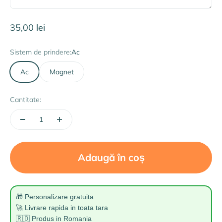
Preț redus
35,00 lei
Sistem de prindere:
Ac
Ac
Magnet
Cantitate:
Adaugă în coș
🎁 Personalizare gratuita
🚀 Livrare rapida in toata tara
🇷🇴 Produs in Romania