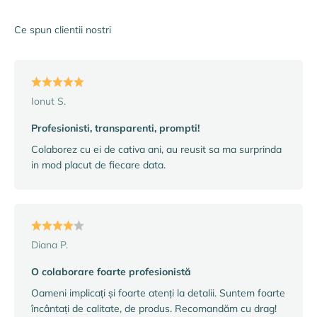
Mergi la articolul 1
Mergi la articolul 2
Mergi la articolul 3
Mergi la articolul 4
Ce spun clientii nostri
Ionut S.
Profesionisti, transparenti, prompti!
Colaborez cu ei de cativa ani, au reusit sa ma surprinda
in mod placut de fiecare data.
Diana P.
O colaborare foarte profesionistă
Oameni implicați și foarte atenți la detalii. Suntem foarte
încântați de calitate, de produs. Recomandăm cu drag!