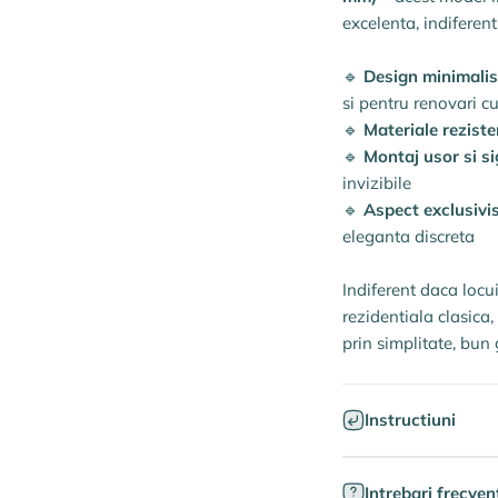
excelenta, indiferen
🔹
Design minimalis
si pentru renovari cu 
🔹
Materiale reziste
🔹
Montaj usor si si
invizibile
🔹
Aspect exclusivi
eleganta discreta
Indiferent daca locu
rezidentiala clasica,
prin simplitate, bun g
Instructiuni
Intrebari frecven