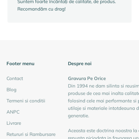
Suntem foarte încântați de calitate, de produs.
Recomandăm cu drag!
Footer menu
Despre noi
Contact
Gravura Pe Orice
Din 1994 ne dam silinta si reusi
Blog
produse de cea mai inalta calitat
Termeni si conditii
folosind cele mai performante si 
utilaje si materiale intotdeauna 
ANPC
generatie.
Livrare
Aceasta este doctrina noastra la
Retururi si Rambursare
renunta niciodata in favoarea unu