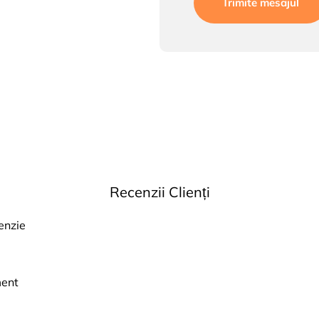
Trimite mesajul
Recenzii Clienți
cenzie
ment