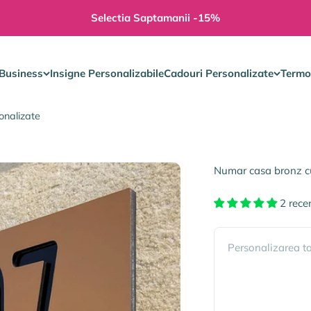
Selectia Saptamanii -15%
Business
Insigne Personalizabile
Cadouri Personalizate
Termo
onalizate
Numar casa bronz c
2 rece
Personalizarea t