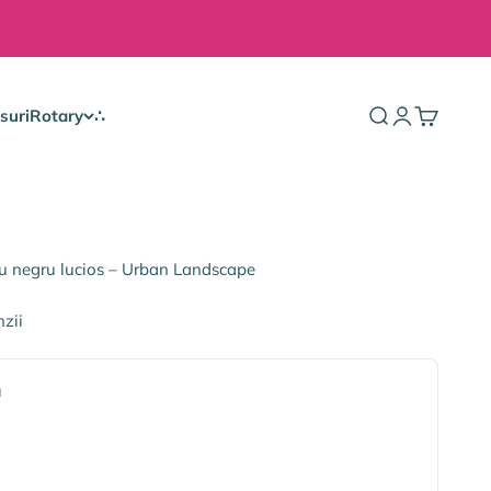
suri
Rotary
∴
Căutare
Autentificare
Coș
u negru lucios – Urban Landscape
nzii
a