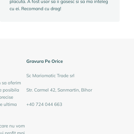
placuta. A fost usor sa ii gasesc si sa ma inteleg
cu ei. Recomand cu drag!
Gravura Pe Orice
Sc Mariomatic Trade srl
m sa oferim
e posibila
Str. Carmel 42, Sanmartin, Bihor
precise
de ultima
+40 724 044 663
 care nu vom
i profit mai