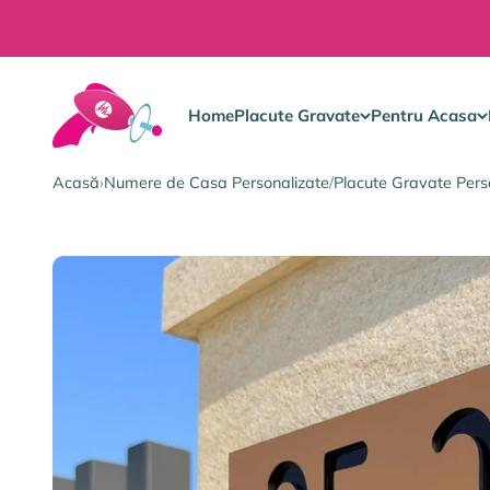
Sari la conținut
Gravura Pe Orice
Home
Placute Gravate
Pentru Acasa
Acasă
›
Numere de Casa Personalizate
/
Placute Gravate Pers