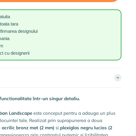
atuita
toata tara
nfirmarea designului
mania
um
t cu designerii
unctionalitate într-un singur detaliu.
ban Landscape
este conceput pentru a adauga un plus
t locuintei tale. Realizat prin suprapunerea a doua
–
acrilic bronz mat (2 mm)
si
plexiglas negru lucios (2
presioneaza prin contrastul puternic si lizibilitatea