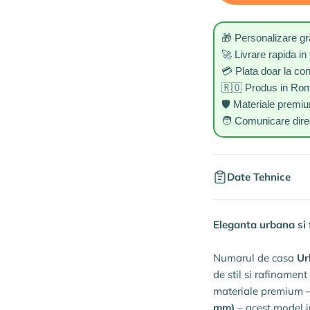
🎁 Personalizare gr
🚀 Livrare rapida in 
💳 Plata doar la co
🇷🇴 Produs in Ro
🛡️ Materiale premi
🧑 Comunicare direc
Date Tehnice
Eleganta urbana si f
Numarul de casa
Ur
de stil si rafinamen
materiale premium 
mm)
– acest model im