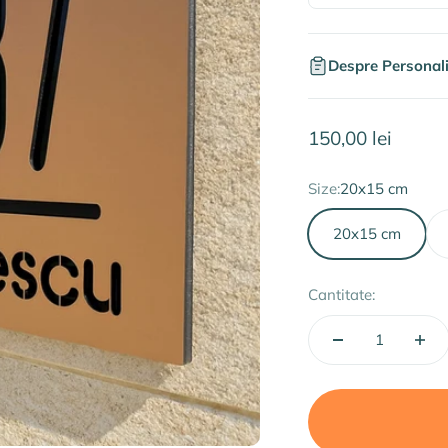
Despre Personal
Preț redus
150,00 lei
Size:
20x15 cm
20x15 cm
Cantitate: