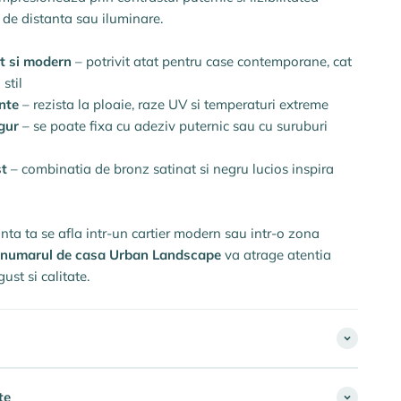
t de distanta sau iluminare.
t si modern
– potrivit atat pentru case contemporane, cat
stil
nte
– rezista la ploaie, raze UV si temperaturi extreme
gur
– se poate fixa cu adeziv puternic sau cu suruburi
st
– combinatia de bronz satinat si negru lucios inspira
inta ta se afla intr-un cartier modern sau intr-o zona
numarul de casa Urban Landscape
va atrage atentia
ust si calitate.
te