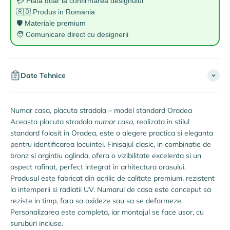
💳 Plata doar la confirmarea designului
🇷🇴 Produs in Romania
🛡️ Materiale premium
🧑 Comunicare direct cu designerii
Date Tehnice
Numar casa, placuta stradala – model standard Oradea
Aceasta placuta stradala
numar casa
, realizata in stilul
standard folosit in Oradea, este o alegere practica si eleganta
pentru identificarea locuintei. Finisajul clasic, in combinatie de
bronz si argintiu oglinda, ofera o vizibilitate excelenta si un
aspect rafinat, perfect integrat in arhitectura orasului.
Produsul este fabricat din acrilic de calitate premium, rezistent
la intemperii si radiatii UV. Numarul de casa este conceput sa
reziste in timp, fara sa oxideze sau sa se deformeze.
Personalizarea este completa, iar montajul se face usor, cu
suruburi incluse.