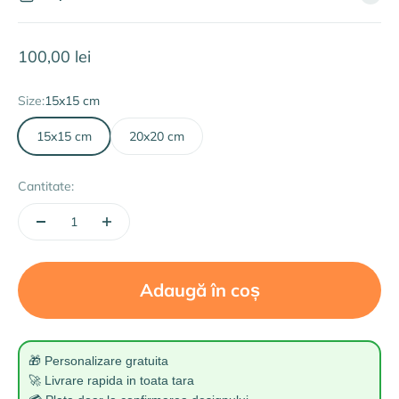
Preț redus
100,00 lei
Size:
15x15 cm
15x15 cm
20x20 cm
Cantitate:
Adaugă în coș
🎁 Personalizare gratuita
🚀 Livrare rapida in toata tara