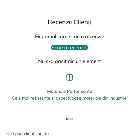
Recenzii Clienți
Fii primul care scrie o recenzie
Scrie o recenzie
Nu s-a găsit niciun element
Materiale Performante
Cele mai rezistente si aspectuoase materiale din industrie.
Mergi la articolul 1
Mergi la articolul 2
Mergi la articolul 3
Mergi la articolul 4
Ce spun clientii nostri