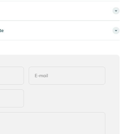
te
E-mail