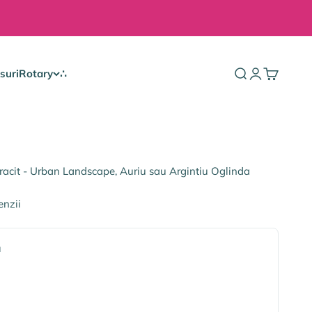
suri
Rotary
∴
Căutare
Autentificare
Coș
acit - Urban Landscape, Auriu sau Argintiu Oglinda
enzii
a