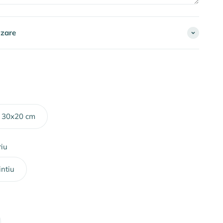
izare
30x20 cm
iu
intiu