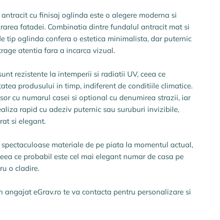
antracit cu finisaj oglinda este o alegere moderna si
rarea fatadei. Combinatia dintre fundalul antracit mat si
e tip oglinda confera o estetica minimalista, dar puternic
trage atentia fara a incarca vizual.
sunt rezistente la intemperii si radiatii UV, ceea ce
tea produsului in timp, indiferent de conditiile climatice.
or cu numarul casei si optional cu denumirea strazii, iar
aliza rapid cu adeziv puternic sau suruburi invizibile,
at si elegant.
i spectaculoase materiale de pe piata la momentul actual,
ceea ce probabil este cel mai elegant numar de casa pe
ru o cladire.
angajat eGrav.ro te va contacta pentru personalizare si