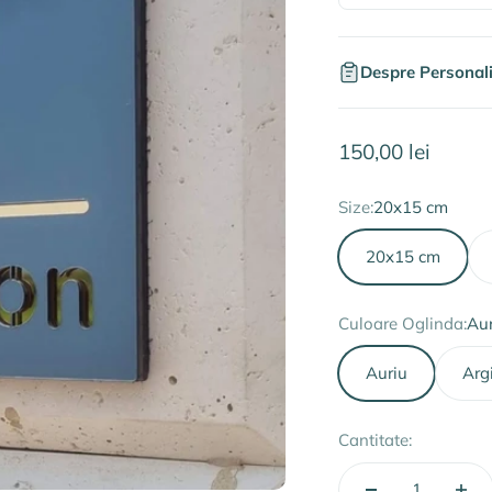
Despre Personal
Preț redus
150,00 lei
Size:
20x15 cm
20x15 cm
Culoare Oglinda:
Aur
Auriu
Arg
Cantitate: