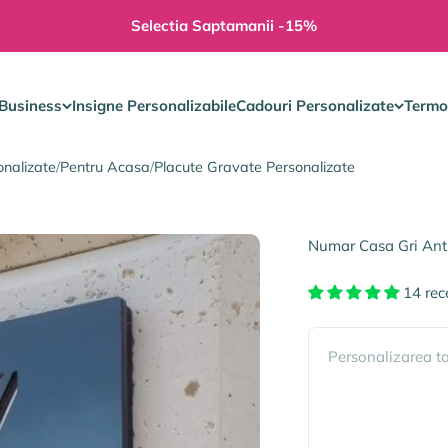
Selectia Saptamanii -15%
Business
Insigne Personalizabile
Cadouri Personalizate
Termo
nalizate
/
Pentru Acasa
/
Placute Gravate Personalizate
Numar Casa Gri Antr
14 rec
Personalizarea t