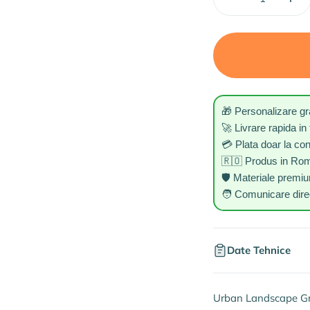
🎁 Personalizare gr
🚀 Livrare rapida in 
💳 Plata doar la co
🇷🇴 Produs in Ro
🛡️ Materiale premi
🧑 Comunicare direc
Date Tehnice
Urban Landscape Gri