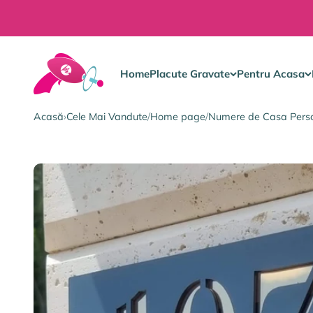
Sari la conținut
Gravura Pe Orice
Home
Placute Gravate
Pentru Acasa
Acasă
›
Cele Mai Vandute
/
Home page
/
Numere de Casa Perso