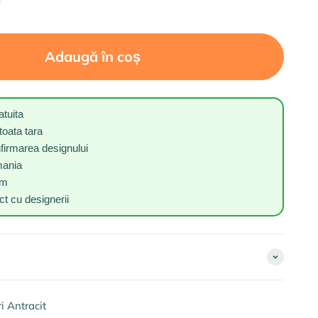
Adaugă în coș
atuita
toata tara
nfirmarea designului
mania
um
t cu designerii
 Antracit