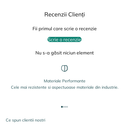
Recenzii Clienți
Fii primul care scrie o recenzie
Scrie o recenzie
Nu s-a găsit niciun element
Materiale Performante
Cele mai rezistente si aspectuoase materiale din industrie.
Mergi la articolul 1
Mergi la articolul 2
Mergi la articolul 3
Mergi la articolul 4
Ce spun clientii nostri