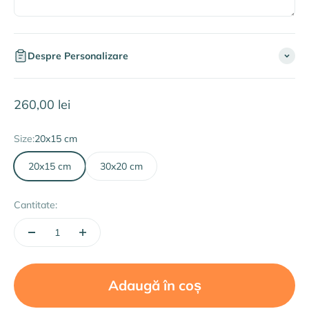
Despre Personalizare
Preț redus
260,00 lei
Size:
20x15 cm
20x15 cm
30x20 cm
Cantitate:
Adaugă în coș