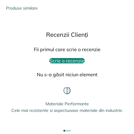
Produse similare
Recenzii Clienți
Fii primul care scrie o recenzie
Scrie o recenzie
Nu s-a găsit niciun element
Materiale Performante
Cele mai rezistente si aspectuoase materiale din industrie.
Mergi la articolul 1
Mergi la articolul 2
Mergi la articolul 3
Mergi la articolul 4