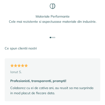
Materiale Performante
Cele mai rezistente si aspectuoase materiale din industrie.
Mergi la articolul 1
Mergi la articolul 2
Mergi la articolul 3
Mergi la articolul 4
Ce spun clientii nostri
Ionut S.
Profesionisti, transparenti, prompti!
Colaborez cu ei de cativa ani, au reusit sa ma surprinda
in mod placut de fiecare data.