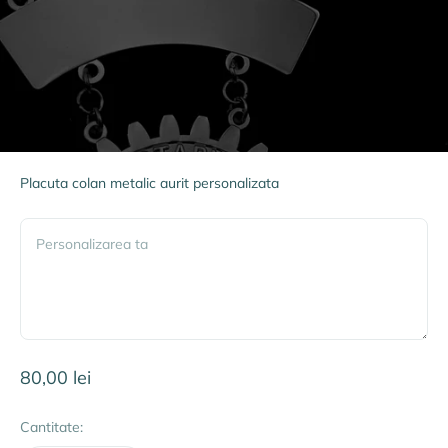
Placuta colan metalic aurit personalizata
Personalizarea ta
Preț redus
80,00 lei
Cantitate: