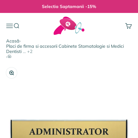
Sari la conținut
Selectia Saptamanii -15%
Gravura Pe Orice
Meniu
Căutare
Coș
Acasă
›
Placi de firma si accesorii Cabinete Stomatologie si Medici
Dentisti
… +2
Placuta personalizata birou in glisiera 62mm (17 culori)
›
Mărește