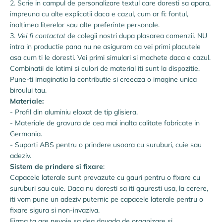
2. Scrie in campul de personalizare textul care doresti sa apara,
impreuna cu alte explicatii daca e cazul, cum ar fi: fontul,
inaltimea literelor sau alte preferinte personale.
3.
Vei fi contactat
de colegii nostri dupa plasarea comenzii. NU
intra in productie pana nu ne asiguram ca vei primi placutele
asa cum ti le doresti. Vei primi simulari si machete daca e cazul.
Combinatii de latimi si culori de material iti sunt la dispozitie.
Pune-ti imaginatia la contributie si creeaza o imagine unica
biroului tau.
Materiale:
- Profil din aluminiu eloxat de tip glisiera.
- Materiale de gravura de cea mai inalta calitate fabricate in
Germania.
- Suporti ABS pentru o prindere usoara cu suruburi, cuie sau
adeziv.
Sistem de prindere si fixare
:
Capacele laterale sunt prevazute cu gauri pentru o fixare cu
suruburi sau cuie. Daca nu doresti sa iti gauresti usa, la cerere,
iti vom pune un adeziv puternic pe capacele laterale pentru o
fixare sigura si non-invaziva.
Firma ta are nevoie sa dea dovada de organizare si