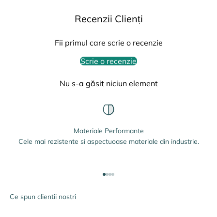
Recenzii Clienți
Fii primul care scrie o recenzie
Scrie o recenzie
Nu s-a găsit niciun element
Materiale Performante
Cele mai rezistente si aspectuoase materiale din industrie.
Mergi la articolul 1
Mergi la articolul 2
Mergi la articolul 3
Mergi la articolul 4
Ce spun clientii nostri