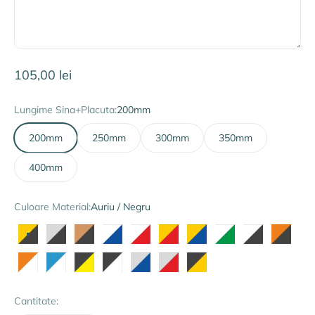
Preț redus
105,00 lei
Lungime Sina+Placuta:
200mm
200mm
250mm
300mm
350mm
400mm
Culoare Material:
Auriu / Negru
Auriu / Negru
Argintiu / Negru
Bronz / Negru
Albastru / Alb
Alb / Rosu
Auriu / Rosu
Auriu / Albastru
Alb / Verde
Alb / Negru
Portoca
Portocaliu / Alb
Albastru Deschis / Alb
Negru / Galben
Negru / Alb
Argintiu / Albastru
Argintiu / Rosu
Negru / Auriu
Cantitate: