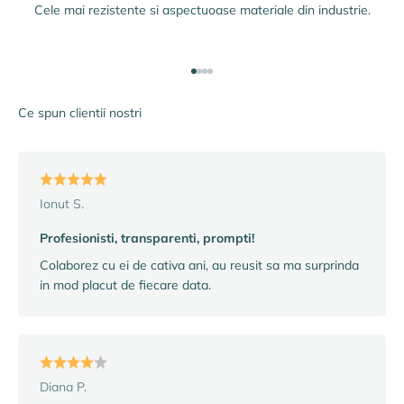
Cele mai rezistente si aspectuoase materiale din industrie.
Mergi la articolul 1
Mergi la articolul 2
Mergi la articolul 3
Mergi la articolul 4
Ce spun clientii nostri
Ionut S.
Profesionisti, transparenti, prompti!
Colaborez cu ei de cativa ani, au reusit sa ma surprinda
in mod placut de fiecare data.
Diana P.