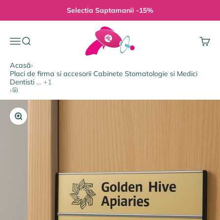
Sari la conținut
Selectia Saptamanii -15%
Gravura Pe Orice
Meniu
Căutare
Coș
Acasă
›
Placi de firma si accesorii Cabinete Stomatologie si Medici
Dentisti
… +1
Set Placute Usa Birou in profil aluminiu 62+31mm (17 culori)
›
Mărește