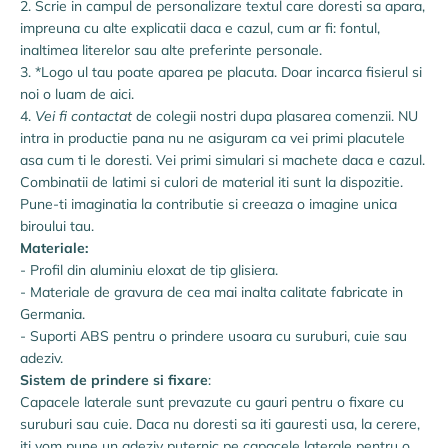
2. Scrie in campul de personalizare textul care doresti sa apara,
impreuna cu alte explicatii daca e cazul, cum ar fi: fontul,
inaltimea literelor sau alte preferinte personale.
3. *Logo ul tau poate aparea pe placuta. Doar incarca fisierul si
noi o luam de aici.
4.
Vei fi contactat
de colegii nostri dupa plasarea comenzii. NU
intra in productie pana nu ne asiguram ca vei primi placutele
asa cum ti le doresti. Vei primi simulari si machete daca e cazul.
Combinatii de latimi si culori de material iti sunt la dispozitie.
Pune-ti imaginatia la contributie si creeaza o imagine unica
biroului tau.
Materiale:
- Profil din aluminiu eloxat de tip glisiera.
- Materiale de gravura de cea mai inalta calitate fabricate in
Germania.
- Suporti ABS pentru o prindere usoara cu suruburi, cuie sau
adeziv.
Sistem de prindere si fixare
:
Capacele laterale sunt prevazute cu gauri pentru o fixare cu
suruburi sau cuie. Daca nu doresti sa iti gauresti usa, la cerere,
iti vom pune un adeziv puternic pe capacele laterale pentru o