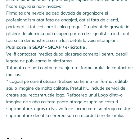
fixare sigura si non-invaziva.
Firma ta are nevoie sa dea dovada de organizare si
profesionalism atat fata de angajati, cat si fata de clienti,
parteneri si toti cei care ii calca pragul. Cu placutele gravate in
glisiere de aluminiu poti acoperi partea de signalistica in biroul
tau si sa demonstrezi ca nu lasi detalii la voia intamplarii.
Publicare in SEAP - SICAP / e-licitatie .
Vei fi contactat imediat dupa plasarea comenzii pentru detalii
legate de publicarea in platforma.
Totodata ne poti contacta cu ajutorul formularului de contact de
mai jos.
* Logoul pe care il atasezi trebuie sa fie intr-un format editabil
sau o imagine de inalta calitate. Pretul NU include servicii de
creare sau recosntructie logo. Refacerea unui Logo dintr-o
imagine de slaba calitate poate atrage asupra sa costuri
suplimentare. egrav.ro NU va face lucrari care sa atraga costuri
suplimentare decat la cererea sau cu acordul beneficiarului.